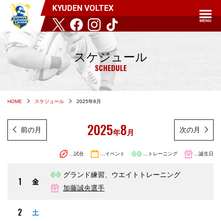
KYUDEN VOLTEX
スケジュール
SCHEDULE
HOME
スケジュール
2025年8月
2025
8
前の月
次の月
年
月
…試合
…イベント
…トレーニング
…誕生日
グランド練習、ウエイトトレーニング
1
金
加藤誠央選手
2
土