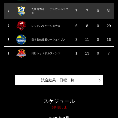
九州電力キューデンヴォルテク
5
7
7
0
31
ス
6
6
8
0
29
レッドハリケーンズ大阪
7
3
11
0
16
日本製鉄釜石シーウェイブス
8
1
13
0
7
日野レッドドルフィンズ
試合結果・日程一覧
スケジュール
SCHEDULE