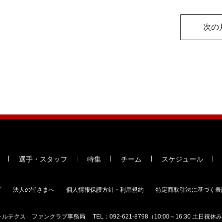
次の
選手・スタッフ
特集
チーム
スケジュール
プ
法人の皆さまへ
個人情報保護方針・利用規約
特定商取引法に基づく表
ォルテクス
ファンクラブ事務局
TEL：
092-621-8798
（10:00～16:30 土日祝休