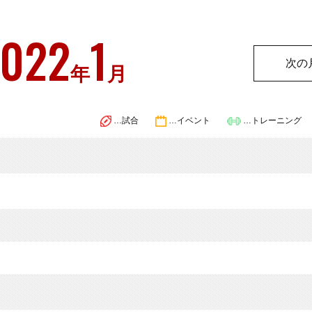
022
1
次の
年
月
…試合
…イベント
…トレーニング