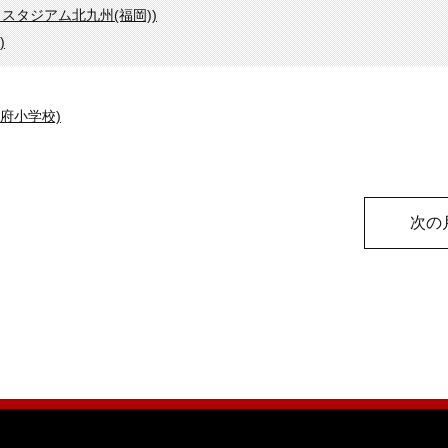
ルドスタジアム北九州(福岡))
)
府小学校)
次の