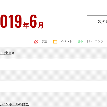
019
6
次の
年
月
…試合
…イベント
…トレーニング
ド(東京))
サインボールを贈呈