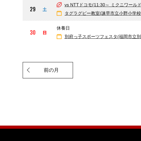
vs NTTドコモ(11:30～ ミクニワー
29
土
タグラグビー教室(諫早市立小野小学校
休養日
30
日
別府っ子スポーツフェスタ(福岡市立別
前の月