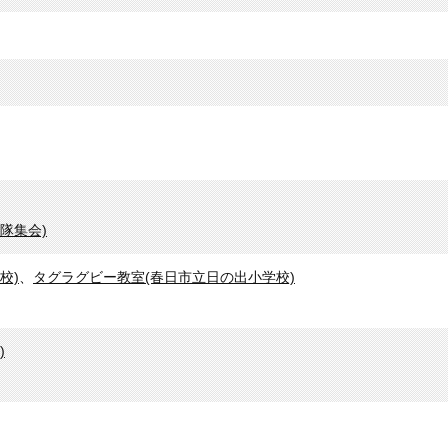
隊集会)
校)
、
タグラグビー教室(春日市立日の出小学校)
)