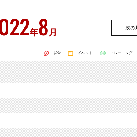
022
8
次の
年
月
…試合
…イベント
…トレーニング