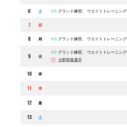
6
土
グランド練習、 ウエイトトレーニング
7
日
8
月
グランド練習、 ウエイトトレーニング
グランド練習、 ウエイトトレーニング
9
火
大野和真選手
10
水
11
木
12
金
13
土