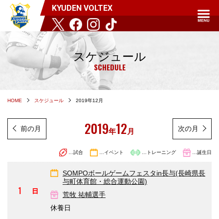
KYUDEN VOLTEX
スケジュール
SCHEDULE
HOME
スケジュール
2019年12月
2019
12
前の月
次の月
年
月
…試合
…イベント
…トレーニング
…誕生日
SOMPOボールゲームフェスタin長与(長崎県長
与町体育館・総合運動公園)
1
日
荒牧 祐輔選手
休養日