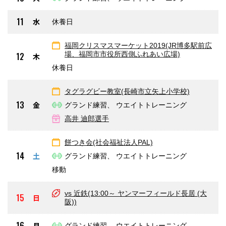
11
水
休養日
福岡クリスマスマーケット2019(JR博多駅前広
場、福岡市市役所西側ふれあい広場)
12
木
休養日
タグラグビー教室(長崎市立矢上小学校)
13
金
グランド練習、 ウエイトトレーニング
高井 迪郎選手
餅つき会(社会福祉法人PAL)
14
土
グランド練習、 ウエイトトレーニング
移動
vs 近鉄(13:00～ ヤンマーフィールド長居 (大
15
日
阪))
16
月
グランド練習、 ウエイトトレーニング