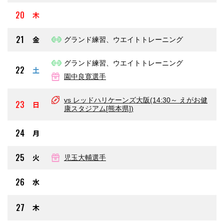
20
木
21
金
グランド練習、ウエイトトレーニング
グランド練習、ウエイトトレーニング
22
土
園中良寛選手
vs レッドハリケーンズ大阪(14:30～ えがお健
23
日
康スタジアム[熊本県])
24
月
25
火
児玉大輔選手
26
水
27
木