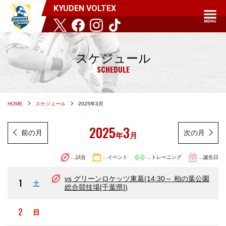
KYUDEN VOLTEX
スケジュール
SCHEDULE
HOME
スケジュール
2025年3月
2025
3
前の月
次の月
年
月
…試合
…イベント
…トレーニング
…誕生日
vs グリーンロケッツ東葛(14:30～ 柏の葉公園
1
土
総合競技場[千葉県])
2
日