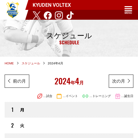
KYUDEN VOLTEX
スケジュール
SCHEDULE
HOME
スケジュール
2024年4月
2024
4
前の月
次の月
年
月
…試合
…イベント
…トレーニング
…誕生日
1
月
2
火