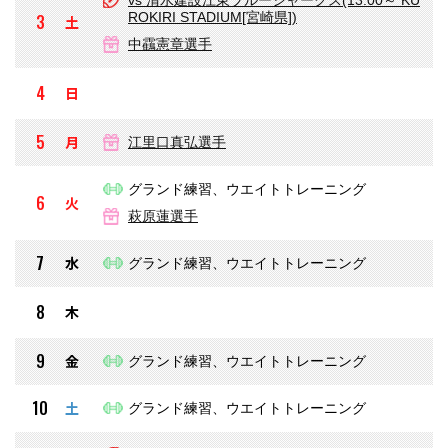
vs 清水建設江東ブルーシャークス(13:00～ KU
ROKIRI STADIUM[宮崎県])
3
土
中靍憲章選手
4
日
5
月
江里口真弘選手
グランド練習、ウエイトトレーニング
6
火
萩原蓮選手
7
水
グランド練習、ウエイトトレーニング
8
木
9
金
グランド練習、ウエイトトレーニング
10
土
グランド練習、ウエイトトレーニング