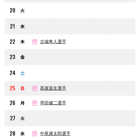
20
火
21
水
22
木
古城隼人選手
23
金
24
土
25
日
髙屋直生選手
26
月
早田健二選手
27
火
28
水
中尾康太郎選手