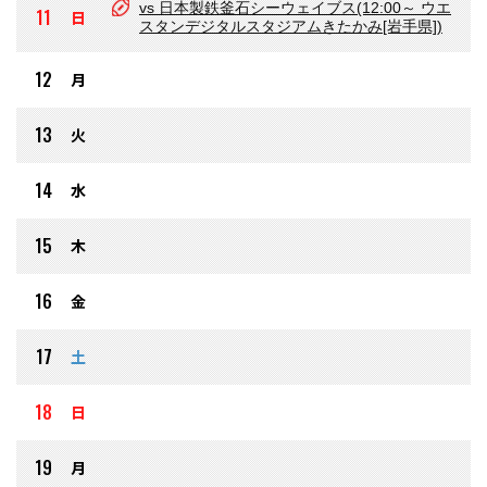
vs 日本製鉄釜石シーウェイブス(12:00～ ウエ
11
日
スタンデジタルスタジアムきたかみ[岩手県])
12
月
13
火
14
水
15
木
16
金
17
土
18
日
19
月