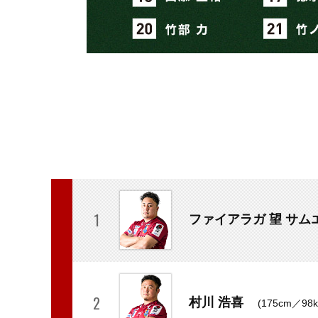
1
ファイアラガ 望 サム
2
村川 浩喜
(175cm／