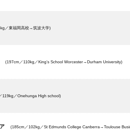
105kg／東福岡高校→筑波大学)
ン
(197cm／110kg／King’s School Worcester→Durham University)
／119kg／Onehunga High school)
ガア
(185cm／102kg／St Edmunds College Canberra→Toulouse Busi