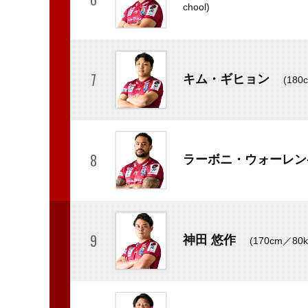
chool)
7
キム・ギヒョン
(18
8
ラーボニ・ウォーレン
9
神田 悠作
(170cm／