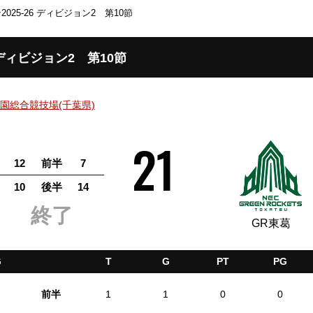
025-26 ディビジョン2 第10節
 ディビジョン2 第10節
園総合競技場(千葉県)
21
12
前半
7
10
後半
14
GR東葛
G
T
G
PT
PG
前半
1
1
0
0