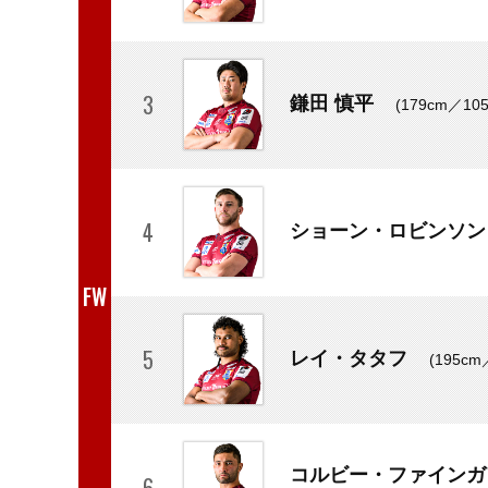
3
鎌田 慎平
(179cm／
4
ショーン・ロビンソ
F
W
5
レイ・タタフ
(195cm
コルビー・ファイン
6