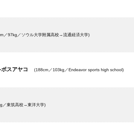
0cm／97kg／ソウル大学附属高校→流通経済大学)
-ボスアヤコ
(188cm／103kg／Endeavor sports high school)
80kg／東筑高校→東洋大学)