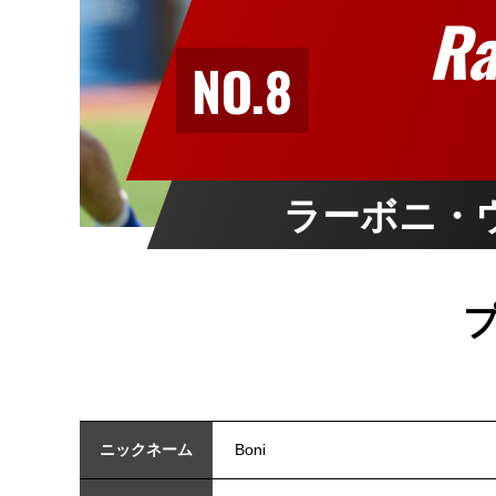
Ra
NO.8
ラーボニ・
ニックネーム
Boni