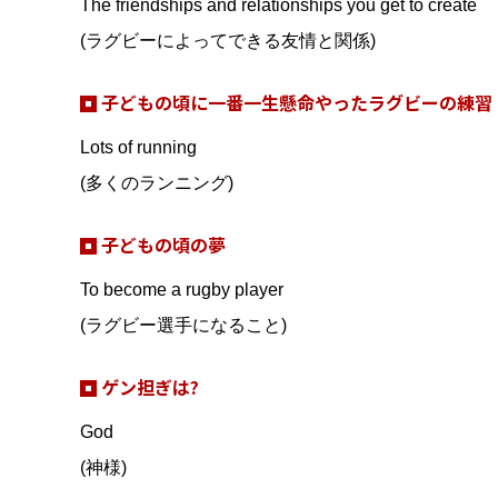
The friendships and relationships you get to create
(ラグビーによってできる友情と関係)
子どもの頃に一番一生懸命やったラグビーの練習
Lots of running
(多くのランニング)
子どもの頃の夢
To become a rugby player
(ラグビー選手になること)
ゲン担ぎは?
God
(神様)