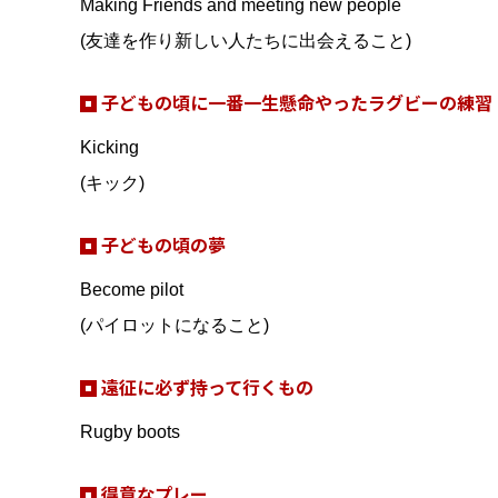
Making Friends and meeting new people
(友達を作り新しい人たちに出会えること)
子どもの頃に一番一生懸命やったラグビーの練習
Kicking
(キック)
子どもの頃の夢
Become pilot
(パイロットになること)
遠征に必ず持って行くもの
Rugby boots
得意なプレー