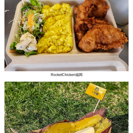
RocketChicken福岡