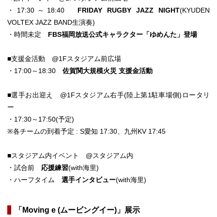
・17:30～18:40
FRIDAY RUGBY JAZZ NIGHT
(KYUDEN
VOLTEX JAZZ BAND生演奏)
・時間未定
FBS福岡放送公式キャラクター「ゆめんた」登場
■支援金活動 @1Fスタジアム前広場
・17:00～18:30
佐賀関大規模火災 支援金活動
■選手お出迎え @1Fスタジアム右手(陸上第1駐車場側)ロータリ
ー
・17:30～17:50(予定)
※各チームの到着予定 : S愛知 17:30、九州KV 17:45
■スタジアム内イベント @スタジアム内
・試合前
応援練習
(with海里)
・ハーフタイム
選手インタビュー
(with海里)
「Moving e (ムービングイー)」展示