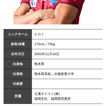
ニックネーム
ヒロト
身長/体重
170cm／75kg
生年月日
2002年11月16日
出身地
熊本県
出身校
熊本西高校→京都産業大学
代表歴
九電ネクスト(株)
所属
福岡支社 福岡西営業所