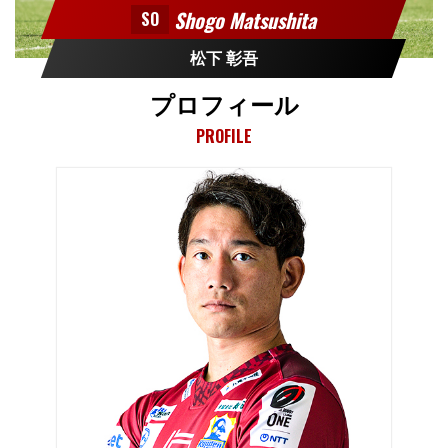
Shogo Matsushita
SO
松下 彰吾
プロフィール
PROFILE