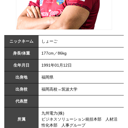
ニックネーム
しょーご
身長/体重
177cm／86kg
生年月日
1991年01月12日
出身地
福岡県
出身校
福岡高校→筑波大学
代表歴
九州電力(株)
所属
ビジネスソリューション統括本部 人材活
性化本部 人事グループ