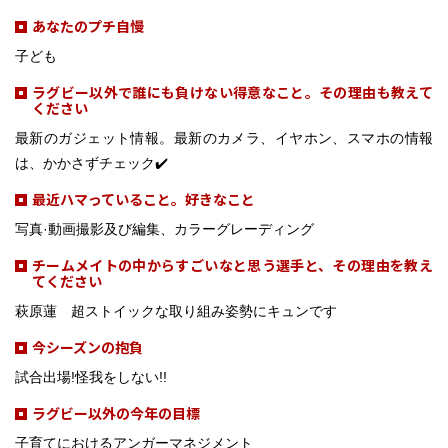
あなたのプチ自慢
子ども
ラグビー以外で誰にも負けない得意なこと。その理由も教えて
ください
最新のガジェット情報。最新のカメラ、イヤホン、スマホの情報
は、かかさずチェック✔️
最近ハマっていること。好きなこと
写真·動画撮影及び編集、カラーグレーディング
チームメイトの中からすごいなと思う選手と、その理由を教え
てください
萩原蓮 超ストイックな取り組み姿勢にキュンです
今シーズンの抱負
試合出場!怪我をしない!!
ラグビー以外の今年の目標
子育てにおけるアンガーマネジメント