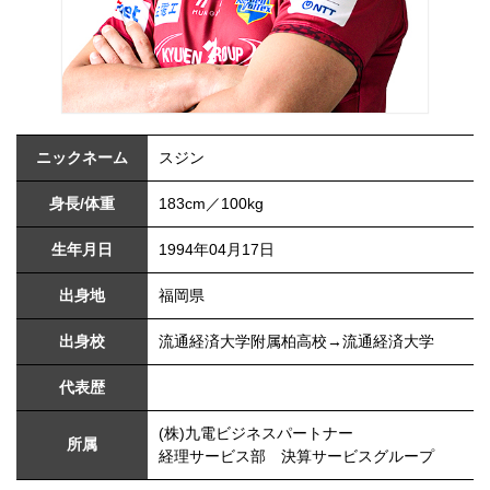
ニックネーム
スジン
身長/体重
183cm／100kg
生年月日
1994年04月17日
出身地
福岡県
出身校
流通経済大学附属柏高校→流通経済大学
代表歴
(株)九電ビジネスパートナー
所属
経理サービス部 決算サービスグループ