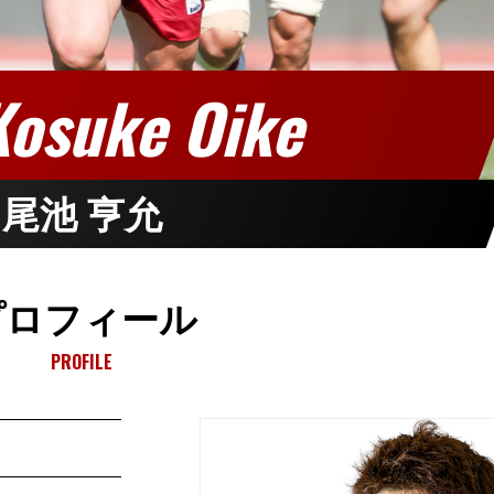
Kosuke Oike
尾池 亨允
プロフィール
PROFILE