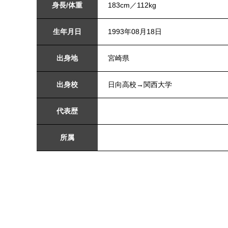
身長/体重
183cm／112kg
生年月日
1993年08月18日
出身地
宮崎県
出身校
日向高校→関西大学
代表歴
所属