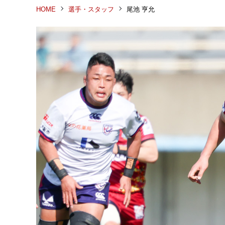
HOME
選手・スタッフ
尾池 亨允