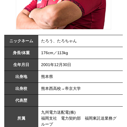
ニックネーム
たろう、たろちゃん
身長/体重
176cm／113kg
生年月日
2001年12月30日
出身地
熊本県
出身校
熊本西高校→帝京大学
代表歴
九州電力送配電(株)
所属
福岡支社 電力契約部 福岡東託送業務グ
ループ